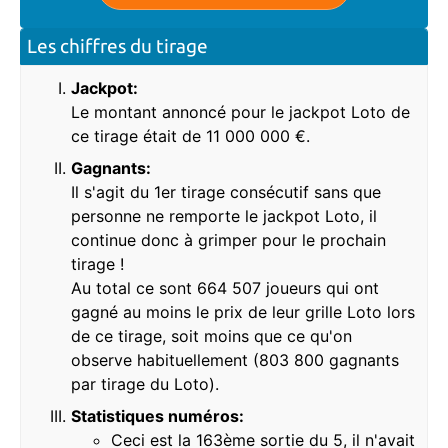
Les chiffres du tirage
Jackpot:
Le montant annoncé pour le jackpot Loto de
ce tirage était de 11 000 000 €.
Gagnants:
Il s'agit du 1er tirage consécutif sans que
personne ne remporte le jackpot Loto, il
continue donc à grimper pour le prochain
tirage !
Au total ce sont 664 507 joueurs qui ont
gagné au moins le prix de leur grille Loto lors
de ce tirage, soit moins que ce qu'on
observe habituellement (803 800 gagnants
par tirage du Loto).
Statistiques numéros:
Ceci est la 163ème sortie du 5, il n'avait