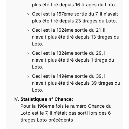
plus été tiré depuis 16 tirages du Loto.
Ceci est la 167ème sortie du 7, il n'avait
plus été tiré depuis 23 tirages du Loto.
Ceci est la 162ème sortie du 21, il
n'avait plus été tiré depuis 13 tirages du
Loto.
Ceci est la 182ème sortie du 29, il
n'avait plus été tiré depuis 1 tirage du
Loto.
Ceci est la 149ème sortie du 39, il
n'avait plus été tiré depuis 39 tirages du
Loto.
Statistiques n° Chance:
Pour la 196ème fois le numéro Chance du
Loto est le 7, il n'était pas sorti lors des 6
tirages Loto précédents