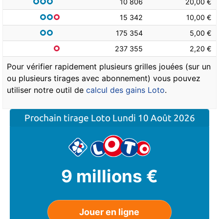
10 806
20,00 €
15 342
10,00 €
175 354
5,00 €
237 355
2,20 €
Pour vérifier rapidement plusieurs grilles jouées (sur un
ou plusieurs tirages avec abonnement) vous pouvez
utiliser notre outil de
calcul des gains Loto
.
Prochain tirage Loto
Lundi 10 Août 2026
9 millions €
Jouer en ligne