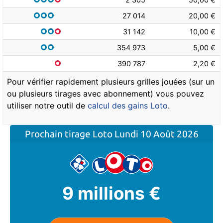
27 014
20,00 €
31 142
10,00 €
354 973
5,00 €
390 787
2,20 €
Pour vérifier rapidement plusieurs grilles jouées (sur un
ou plusieurs tirages avec abonnement) vous pouvez
utiliser notre outil de
calcul des gains Loto
.
Prochain tirage Loto
Lundi 10 Août 2026
9 millions €