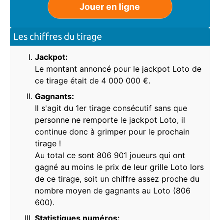
Jouer en ligne
Les chiffres du tirage
Jackpot:
Le montant annoncé pour le jackpot Loto de
ce tirage était de 4 000 000 €.
Gagnants:
Il s'agit du 1er tirage consécutif sans que
personne ne remporte le jackpot Loto, il
continue donc à grimper pour le prochain
tirage !
Au total ce sont 806 901 joueurs qui ont
gagné au moins le prix de leur grille Loto lors
de ce tirage, soit un chiffre assez proche du
nombre moyen de gagnants au Loto (806
600).
Statistiques numéros: