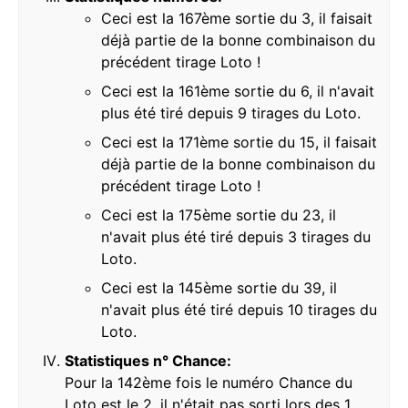
Ceci est la 167ème sortie du 3, il faisait
déjà partie de la bonne combinaison du
précédent tirage Loto !
Ceci est la 161ème sortie du 6, il n'avait
plus été tiré depuis 9 tirages du Loto.
Ceci est la 171ème sortie du 15, il faisait
déjà partie de la bonne combinaison du
précédent tirage Loto !
Ceci est la 175ème sortie du 23, il
n'avait plus été tiré depuis 3 tirages du
Loto.
Ceci est la 145ème sortie du 39, il
n'avait plus été tiré depuis 10 tirages du
Loto.
Statistiques n° Chance:
Pour la 142ème fois le numéro Chance du
Loto est le 2, il n'était pas sorti lors des 1