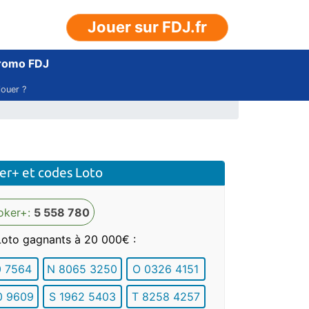
Jouer sur FDJ.fr
romo FDJ
ouer ?
er+ et codes Loto
oker+:
5 558 780
Loto gagnants à 20 000€ :
0 7564
N 8065 3250
O 0326 4151
0 9609
S 1962 5403
T 8258 4257