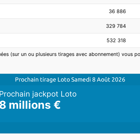
36 886
329 784
532 318
ouées (sur un ou plusieurs tirages avec abonnement) vous po
Prochain tirage Loto
Samedi 8 Août 2026
Prochain jackpot
Loto
8 millions €