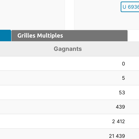
U 693
Grilles
Multiples
Gagnants
0
5
53
439
2 412
21 439