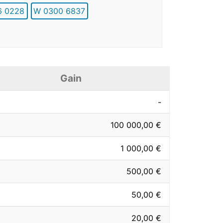
6 0228
W 0300 6837
Gain
-
100 000,00 €
1 000,00 €
500,00 €
50,00 €
20,00 €