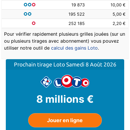
19 873
10,00 €
195 522
5,00 €
252 185
2,20 €
Pour vérifier rapidement plusieurs grilles jouées (sur un
ou plusieurs tirages avec abonnement) vous pouvez
utiliser notre outil de
calcul des gains Loto
.
Prochain tirage Loto
Samedi 8 Août 2026
8 millions €
Jouer en ligne