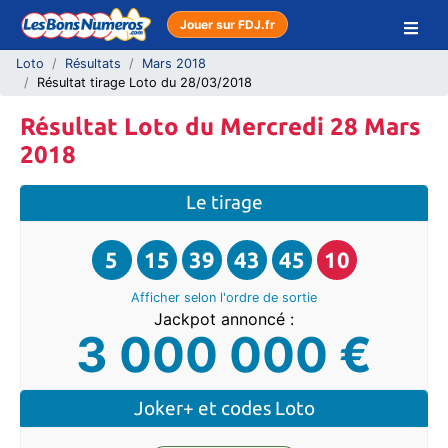
Jouer sur FDJ.fr
Loto
Résultats
Mars 2018
Résultat tirage Loto du 28/03/2018
Résultat Loto du Mercredi 28 Mars
2018
Le tirage
5
15
39
43
45
10
Afficher selon l'ordre
de sortie
Jackpot annoncé :
3 000 000 €
Joker+ et codes Loto