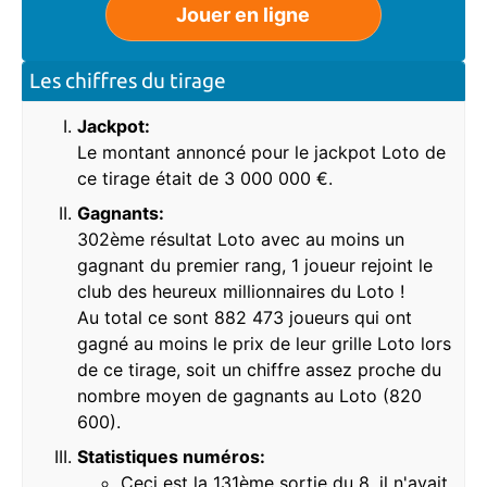
Jouer en ligne
Les chiffres du tirage
Jackpot:
Le montant annoncé pour le jackpot Loto de
ce tirage était de 3 000 000 €.
Gagnants:
302ème résultat Loto avec au moins un
gagnant du premier rang, 1 joueur rejoint le
club des heureux millionnaires du Loto !
Au total ce sont 882 473 joueurs qui ont
gagné au moins le prix de leur grille Loto lors
de ce tirage, soit un chiffre assez proche du
nombre moyen de gagnants au Loto (820
600).
Statistiques numéros:
Ceci est la 131ème sortie du 8, il n'avait