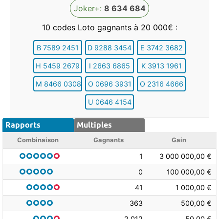
Joker+:
8 634 684
10 codes Loto gagnants à 20 000€ :
B 7589 2451
D 9288 3454
E 3742 3682
H 5459 2679
I 2663 6865
K 3913 1961
M 8466 0308
O 0696 3931
O 2316 4666
U 0646 4154
Rapports
Multiples
Combinaison
Gagnants
Gain
1
3 000 000,00 €
0
100 000,00 €
41
1 000,00 €
363
500,00 €
2 012
50,00 €