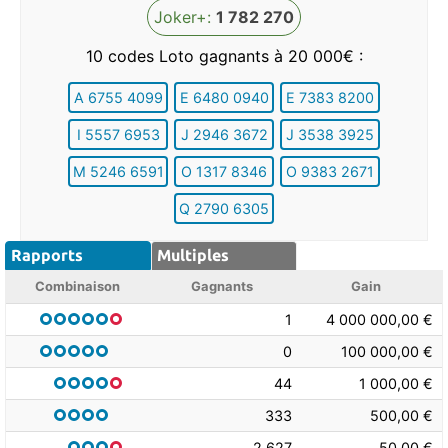
Joker+:
1 782 270
10 codes Loto gagnants à 20 000€ :
A 6755 4099
E 6480 0940
E 7383 8200
I 5557 6953
J 2946 3672
J 3538 3925
M 5246 6591
O 1317 8346
O 9383 2671
Q 2790 6305
Rapports
Multiples
Combinaison
Gagnants
Gain
1
4 000 000,00 €
0
100 000,00 €
44
1 000,00 €
333
500,00 €
2 627
50,00 €