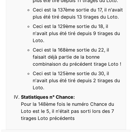
plus été tiré depuis 11 tirages du Loto.
Ceci est la 137ème sortie du 17, il n'avait
plus été tiré depuis 13 tirages du Loto.
Ceci est la 129ème sortie du 18, il
n'avait plus été tiré depuis 9 tirages du
Loto.
Ceci est la 168ème sortie du 22, il
faisait déjà partie de la bonne
combinaison du précédent tirage Loto !
Ceci est la 125ème sortie du 30, il
n'avait plus été tiré depuis 2 tirages du
Loto.
Statistiques n° Chance:
Pour la 148ème fois le numéro Chance du
Loto est le 5, il n'était pas sorti lors des 7
tirages Loto précédents