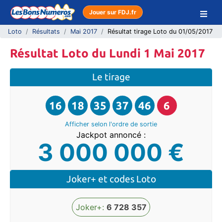
Jouer sur FDJ.fr
Loto
Résultats
Mai 2017
Résultat tirage Loto du 01/05/2017
Résultat Loto du Lundi 1 Mai 2017
Le tirage
16
18
35
37
46
6
Afficher selon l'ordre
de sortie
Jackpot annoncé :
3 000 000 €
Joker+ et codes Loto
Joker+:
6 728 357