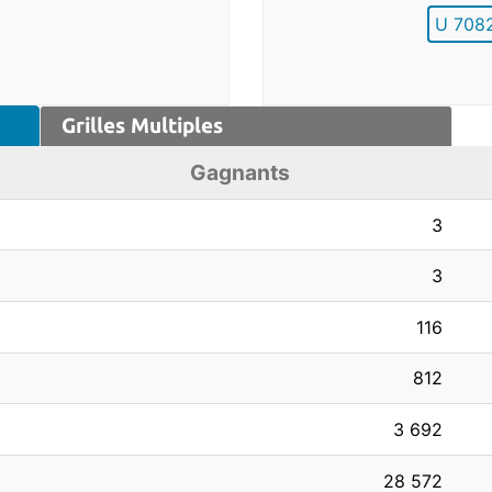
U 708
Grilles
Multiples
Gagnants
3
3
116
812
3 692
28 572