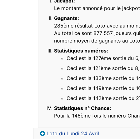
Jackpot:
Le montant annoncé pour le jackpot 
Gagnants:
285ème résultat Loto avec au moins 
Au total ce sont 877 557 joueurs qui 
nombre moyen de gagnants au Loto
Statistiques numéros:
Ceci est la 127ème sortie du 6, 
Ceci est la 121ème sortie du 8, 
Ceci est la 133ème sortie du 14,
Ceci est la 149ème sortie du 16,
Ceci est la 142ème sortie du 27,
Statistiques n° Chance:
Pour la 146ème fois le numéro Chance
Loto du Lundi 24 Avril