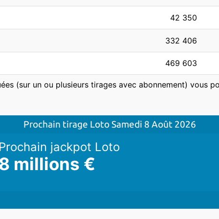
42 350
332 406
469 603
ouées (sur un ou plusieurs tirages avec abonnement) vous po
Prochain tirage Loto
Samedi 8 Août 2026
Prochain jackpot
Loto
8 millions €