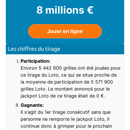
8 millions €
Jouer en ligne
Les chiffres du tirage
Participation:
Environ 5 442 600 grilles ont été jouées pour
ce tirage du Loto, ce qui se situe proche de
la moyenne de participation de 5 571 900
grilles Loto. Le montant annoncé pour le
jackpot Loto de ce tirage était de 0 €.
Gagnants:
Il s'agit du 1er tirage consécutif sans que
personne ne remporte le jackpot Loto, il
continue donc à grimper pour le prochain