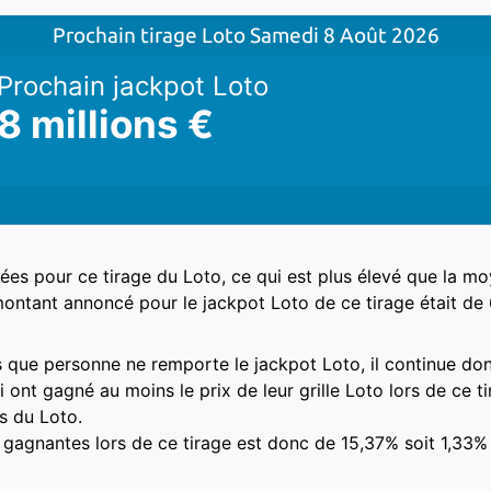
Prochain tirage Loto
Samedi 8 Août 2026
Prochain jackpot
Loto
8 millions €
uées pour ce tirage du Loto, ce qui est plus élevé que la m
ontant annoncé pour le jackpot Loto de ce tirage était de
ans que personne ne remporte le jackpot Loto, il continue do
 ont gagné au moins le prix de leur grille Loto lors de ce t
s du Loto.
o gagnantes lors de ce tirage est donc de 15,37% soit 1,33