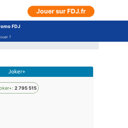
Jouer sur FDJ.fr
romo FDJ
ouer ?
Joker+
oker+:
2 795 515