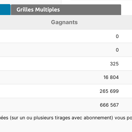
Grilles
Multiples
Gagnants
0
0
325
16 804
265 699
666 567
ouées (sur un ou plusieurs tirages avec abonnement) vous po