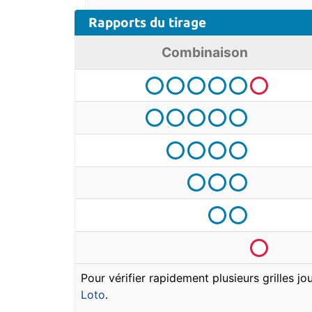
Rapports
du tirage
Combinaison
Pour vérifier rapidement plusieurs grilles j
Loto
.