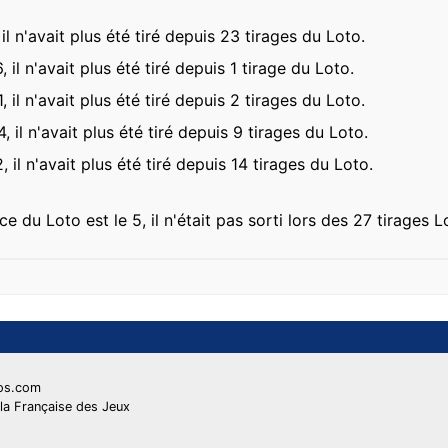
il n'avait plus été tiré depuis 23 tirages du Loto.
 il n'avait plus été tiré depuis 1 tirage du Loto.
 il n'avait plus été tiré depuis 2 tirages du Loto.
 il n'avait plus été tiré depuis 9 tirages du Loto.
 il n'avait plus été tiré depuis 14 tirages du Loto.
 du Loto est le 5, il n'était pas sorti lors des 27 tirages 
os.com
a Française des Jeux