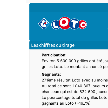
Les chiffres du tirage
Participation:
Environ 5 600 000 grilles ont été j
grilles Loto. Le montant annoncé po
Gagnants:
271ème résultat Loto avec au moins u
Au total ce sont 1 040 367 joueurs q
chanceux qui est de 822 600 joueur
Le pourcentage total de grilles Lot
gagnants au Loto (~16,7%)