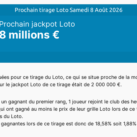
Prochain tirage Loto
Samedi 8 Août 2026
Prochain jackpot
Loto
8 millions €
ouées pour ce tirage du Loto, ce qui se situe proche de la
ur le jackpot Loto de ce tirage était de 2 000 000 €.
n gagnant du premier rang, 1 joueur rejoint le club des heu
ui ont gagné au moins le prix de leur grille Loto lors de ce
s du Loto.
o gagnantes lors de ce tirage est donc de 18,58% soit 1,88