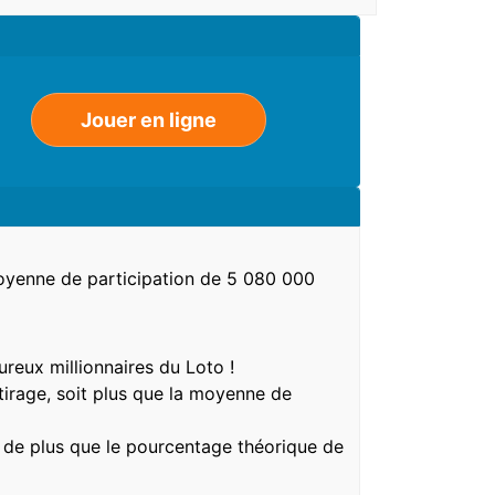
Jouer en ligne
 moyenne de participation de 5 080 000
reux millionnaires du Loto !
 tirage, soit plus que la moyenne de
% de plus que le pourcentage théorique de