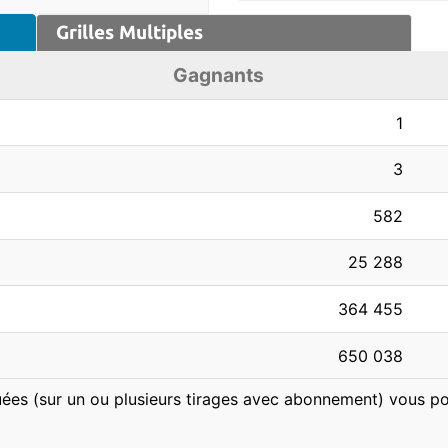
Grilles
Multiples
Gagnants
1
3
582
25 288
364 455
650 038
ouées (sur un ou plusieurs tirages avec abonnement) vous po