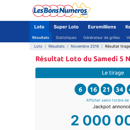
Loto
Super Loto
Euromillions
K
Résultats
Statistiques
Générateur de grilles
Vé
Loto
Résultats
Novembre 2016
Résultat tira
Résultat Loto du Samedi 5
Le tirage
6
16
21
34
Afficher selon l'ordre
de 
Jackpot annoncé
2 000 0