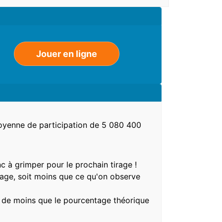
Jouer en ligne
 moyenne de participation de 5 080 400
nc à grimper pour le prochain tirage !
irage, soit moins que ce qu'on observe
% de moins que le pourcentage théorique