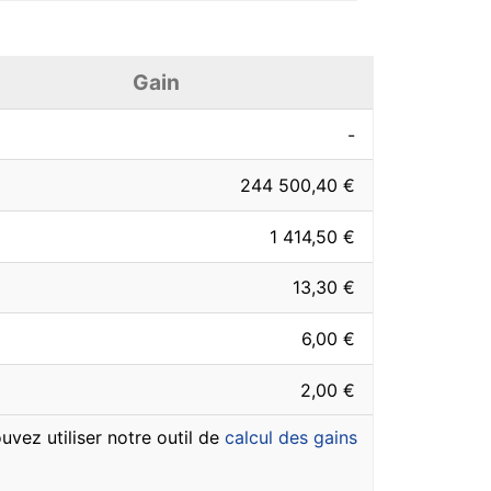
Gain
-
244 500,40 €
1 414,50 €
13,30 €
6,00 €
2,00 €
uvez utiliser notre outil de
calcul des gains