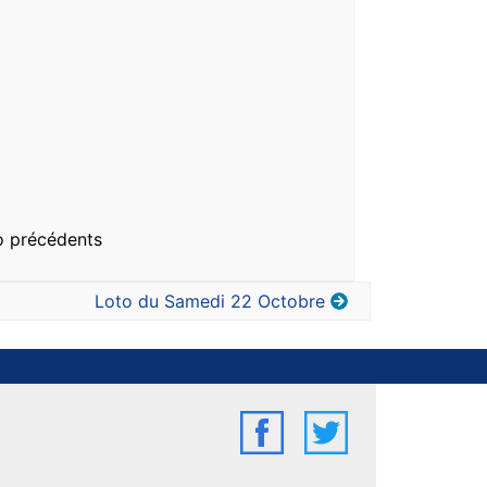
to précédents
Loto du Samedi 22 Octobre
LBN sur Facebook>
LBN sur Twitter