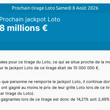
Prochain tirage Loto
Samedi 8 Août 2026
Prochain jackpot
Loto
8 millions €
ouées pour ce tirage du Loto, ce qui se situe proche de la
ur le jackpot Loto de ce tirage était de 10 000 000 €.
ans que personne ne remporte le jackpot Loto, il continue do
 ont gagné au moins le prix de leur grille Loto lors de ce t
r tirage du Loto).
o gagnantes lors de ce tirage est donc de 14,21% soit 2,49