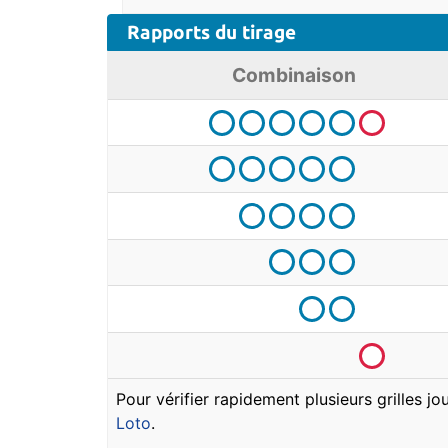
Rapports
du tirage
Combinaison
Pour vérifier rapidement plusieurs grilles j
Loto
.