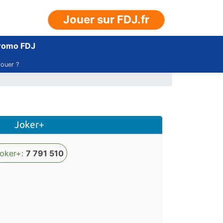
Jouer sur FDJ.fr
romo FDJ
ouer ?
Joker+
oker+:
7 791 510