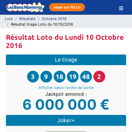
Jouer sur FDJ.fr
Loto
Résultats
Octobre 2016
Résultat tirage Loto du 10/10/2016
Résultat Loto du Lundi 10 Octobre
2016
Le tirage
3
9
18
19
48
2
Afficher selon l'ordre
de sortie
Jackpot annoncé :
6 000 000 €
Joker+