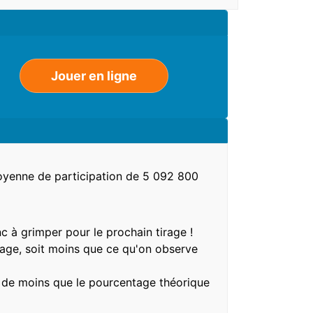
Jouer en ligne
moyenne de participation de 5 092 800
nc à grimper pour le prochain tirage !
irage, soit moins que ce qu'on observe
% de moins que le pourcentage théorique