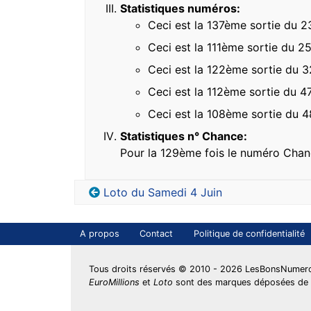
Statistiques numéros:
Ceci est la 137ème sortie du 23,
Ceci est la 111ème sortie du 25
Ceci est la 122ème sortie du 32,
Ceci est la 112ème sortie du 47,
Ceci est la 108ème sortie du 48,
Statistiques n° Chance:
Pour la 129ème fois le numéro Chance
Loto du Samedi 4 Juin
A propos
Contact
Politique de confidentialité
Tous droits réservés © 2010 - 2026 LesBonsNumer
EuroMillions
et
Loto
sont des marques déposées de l