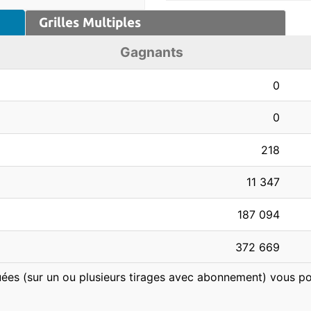
Grilles
Multiples
Gagnants
0
0
218
11 347
187 094
372 669
ouées (sur un ou plusieurs tirages avec abonnement) vous po