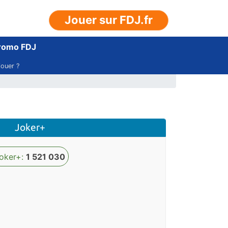
Jouer sur FDJ.fr
romo FDJ
ouer ?
Joker+
oker+:
1 521 030