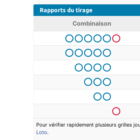
Rapports
du tirage
Combinaison
Pour vérifier rapidement plusieurs grilles j
Loto
.