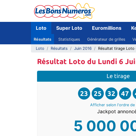
Loto
Super Loto
Euromillions
K
Résultats
Statistiques
Générateur de grilles
Vé
Loto
Résultats
Juin 2016
Résultat tirage Lot
Résultat Loto du Lundi 6 Ju
Le tirage
23
25
32
47
Afficher selon l'ordre
de 
Jackpot annoncé
5 000 0