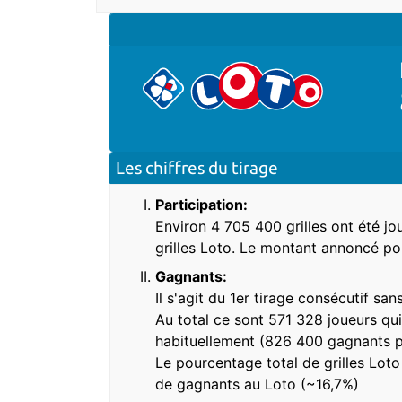
Les chiffres du tirage
Participation:
Environ 4 705 400 grilles ont été j
grilles Loto. Le montant annoncé po
Gagnants:
Il s'agit du 1er tirage consécutif s
Au total ce sont 571 328 joueurs qui
habituellement (826 400 gagnants pa
Le pourcentage total de grilles Lot
de gagnants au Loto (~16,7%)