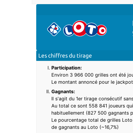
Les chiffres du tirage
Participation:
Environ 3 966 000 grilles ont été jo
Le montant annoncé pour le jackpot 
Gagnants:
Il s'agit du 1er tirage consécutif s
Au total ce sont 558 841 joueurs qui
habituellement (827 500 gagnants pa
Le pourcentage total de grilles Lot
de gagnants au Loto (~16,7%)