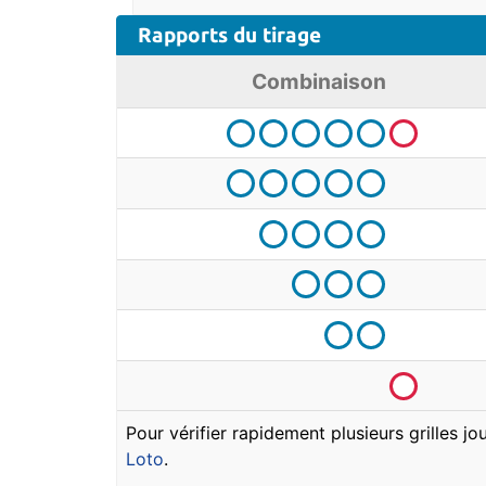
Rapports
du tirage
Combinaison
Pour vérifier rapidement plusieurs grilles j
Loto
.