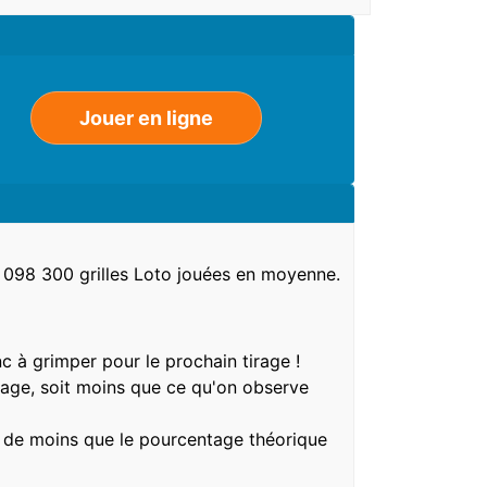
Jouer en ligne
 5 098 300 grilles Loto jouées en moyenne.
nc à grimper pour le prochain tirage !
irage, soit moins que ce qu'on observe
% de moins que le pourcentage théorique