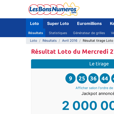
Loto
Super Loto
Euromillions
K
Résultats
Statistiques
Générateur de grilles
Vé
Loto
Résultats
Avril 2016
Résultat tirage Lot
Résultat Loto du Mercredi 2
Le tirage
9
25
36
44
Afficher selon l'ordre
de 
Jackpot annoncé
2 000 0