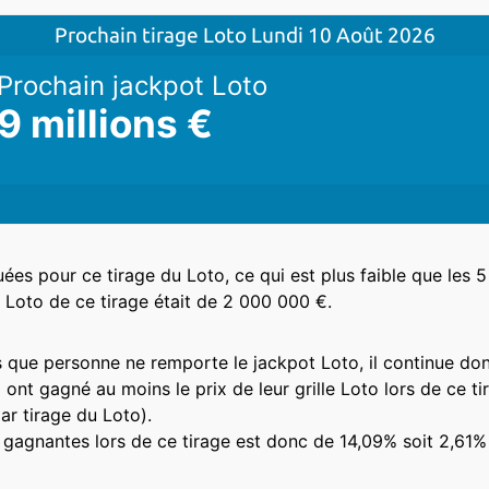
Prochain tirage Loto
Lundi 10 Août 2026
Prochain jackpot
Loto
9 millions €
uées pour ce tirage du Loto, ce qui est plus faible que les
Loto de ce tirage était de 2 000 000 €.
ans que personne ne remporte le jackpot Loto, il continue do
 ont gagné au moins le prix de leur grille Loto lors de ce t
r tirage du Loto).
o gagnantes lors de ce tirage est donc de 14,09% soit 2,61