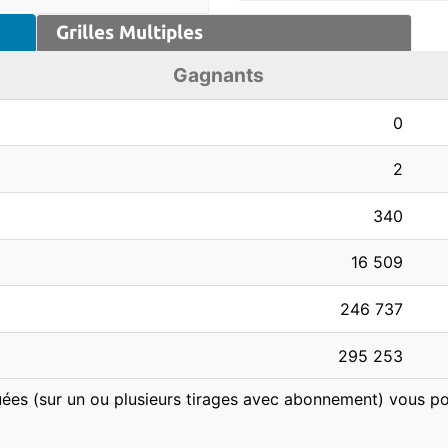
Grilles
Multiples
Gagnants
0
2
340
16 509
246 737
295 253
ouées (sur un ou plusieurs tirages avec abonnement) vous po