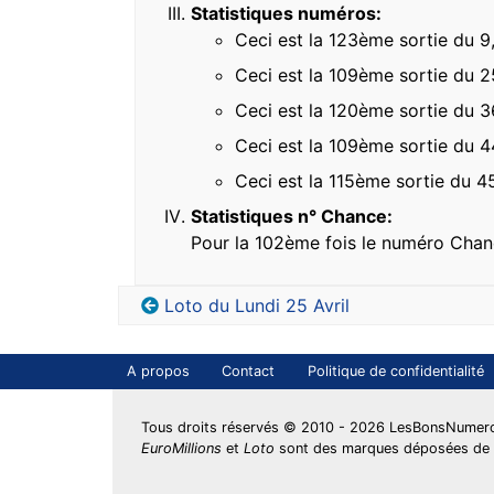
Statistiques numéros:
Ceci est la 123ème sortie du 9, 
Ceci est la 109ème sortie du 25,
Ceci est la 120ème sortie du 36,
Ceci est la 109ème sortie du 44,
Ceci est la 115ème sortie du 45,
Statistiques n° Chance:
Pour la 102ème fois le numéro Chance
Loto du Lundi 25 Avril
A propos
Contact
Politique de confidentialité
Tous droits réservés © 2010 - 2026 LesBonsNumer
EuroMillions
et
Loto
sont des marques déposées de l