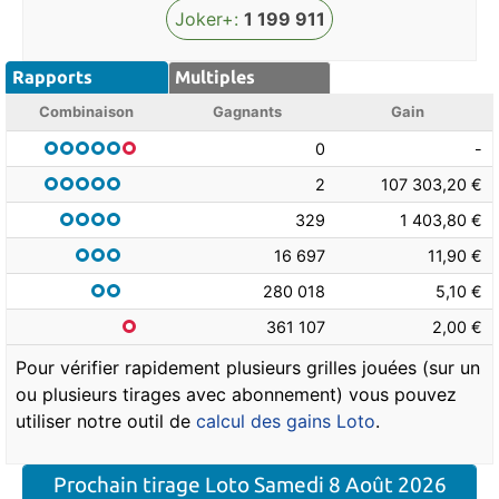
Joker+:
1 199 911
Rapports
Multiples
Combinaison
Gagnants
Gain
0
-
2
107 303,20 €
329
1 403,80 €
16 697
11,90 €
280 018
5,10 €
361 107
2,00 €
Pour vérifier rapidement plusieurs grilles jouées (sur un
ou plusieurs tirages avec abonnement) vous pouvez
utiliser notre outil de
calcul des gains Loto
.
Prochain tirage Loto
Samedi 8 Août 2026