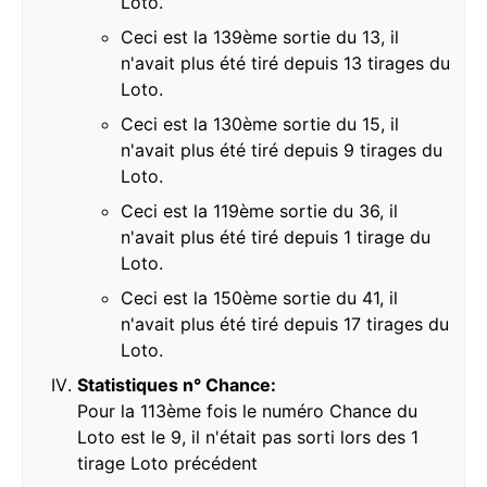
Loto.
Ceci est la 139ème sortie du 13, il
n'avait plus été tiré depuis 13 tirages du
Loto.
Ceci est la 130ème sortie du 15, il
n'avait plus été tiré depuis 9 tirages du
Loto.
Ceci est la 119ème sortie du 36, il
n'avait plus été tiré depuis 1 tirage du
Loto.
Ceci est la 150ème sortie du 41, il
n'avait plus été tiré depuis 17 tirages du
Loto.
Statistiques n° Chance:
Pour la 113ème fois le numéro Chance du
Loto est le 9, il n'était pas sorti lors des 1
tirage Loto précédent