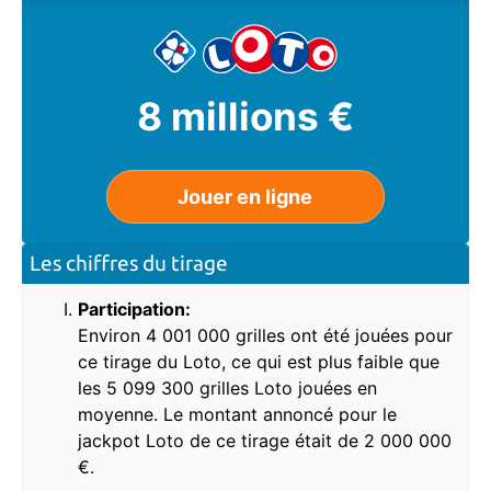
8 millions €
Jouer en ligne
Les chiffres du tirage
Participation:
Environ 4 001 000 grilles ont été jouées pour
ce tirage du Loto, ce qui est plus faible que
les 5 099 300 grilles Loto jouées en
moyenne. Le montant annoncé pour le
jackpot Loto de ce tirage était de 2 000 000
€.