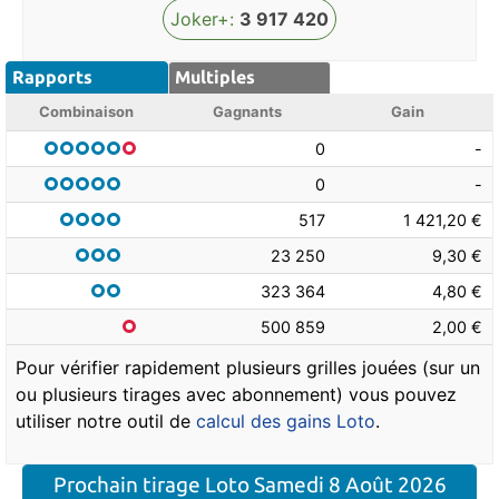
Joker+:
3 917 420
Rapports
Multiples
Combinaison
Gagnants
Gain
0
-
0
-
517
1 421,20 €
23 250
9,30 €
323 364
4,80 €
500 859
2,00 €
Pour vérifier rapidement plusieurs grilles jouées (sur un
ou plusieurs tirages avec abonnement) vous pouvez
utiliser notre outil de
calcul des gains Loto
.
Prochain tirage Loto
Samedi 8 Août 2026