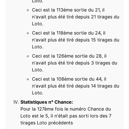
Loto.
Ceci est la 113ème sortie du 21, il
n'avait plus été tiré depuis 21 tirages du
Loto.
Ceci est la 118ème sortie du 24, il
n'avait plus été tiré depuis 15 tirages du
Loto.
Ceci est la 126ème sortie du 28, il
n'avait plus été tiré depuis 3 tirages du
Loto.
Ceci est la 108ème sortie du 44, il
n'avait plus été tiré depuis 14 tirages du
Loto.
Statistiques n° Chance:
Pour la 127ème fois le numéro Chance du
Loto est le 5, il n'était pas sorti lors des 7
tirages Loto précédents