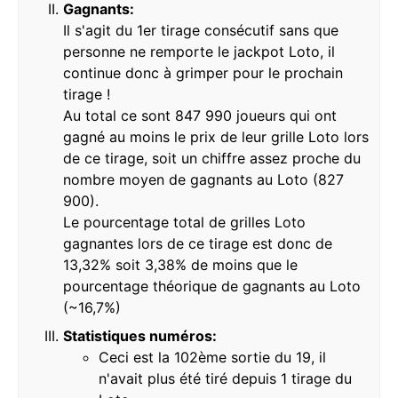
Gagnants:
Il s'agit du 1er tirage consécutif sans que
personne ne remporte le jackpot Loto, il
continue donc à grimper pour le prochain
tirage !
Au total ce sont 847 990 joueurs qui ont
gagné au moins le prix de leur grille Loto lors
de ce tirage, soit un chiffre assez proche du
nombre moyen de gagnants au Loto (827
900).
Le pourcentage total de grilles Loto
gagnantes lors de ce tirage est donc de
13,32% soit 3,38% de moins que le
pourcentage théorique de gagnants au Loto
(~16,7%)
Statistiques numéros:
Ceci est la 102ème sortie du 19, il
n'avait plus été tiré depuis 1 tirage du