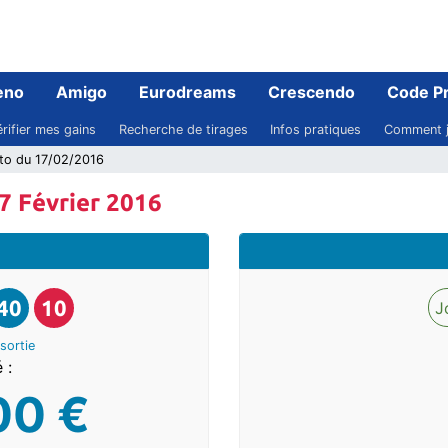
eno
Amigo
Eurodreams
Crescendo
Code P
rifier mes gains
Recherche de tirages
Infos pratiques
Comment j
oto du 17/02/2016
7 Février 2016
40
10
J
sortie
 :
00 €