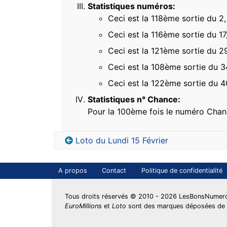
Statistiques numéros:
Ceci est la 118ème sortie du 2, 
Ceci est la 116ème sortie du 17,
Ceci est la 121ème sortie du 29,
Ceci est la 108ème sortie du 34,
Ceci est la 122ème sortie du 40,
Statistiques n° Chance:
Pour la 100ème fois le numéro Chance
Loto du Lundi 15 Février
A propos
Contact
Politique de confidentialité
Tous droits réservés © 2010 - 2026 LesBonsNumer
EuroMillions
et
Loto
sont des marques déposées de l