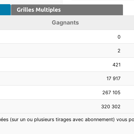
Grilles
Multiples
Gagnants
0
2
421
17 917
267 105
320 302
ouées (sur un ou plusieurs tirages avec abonnement) vous po