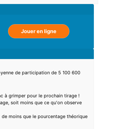
Jouer en ligne
moyenne de participation de 5 100 600
nc à grimper pour le prochain tirage !
irage, soit moins que ce qu'on observe
8% de moins que le pourcentage théorique