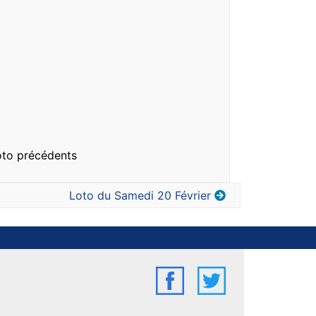
Loto précédents
Loto du Samedi 20 Février
LBN sur Facebook>
LBN sur Twitter