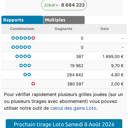
Joker+:
8 684 223
Rapports
Multiples
Combinaison
Gagnants
Gain
0
-
0
-
387
1 699,00 €
19 962
9,70 €
284 842
4,80 €
380 597
2,00 €
Pour vérifier rapidement plusieurs grilles jouées (sur un
ou plusieurs tirages avec abonnement) vous pouvez
utiliser notre outil de
calcul des gains Loto
.
Prochain tirage Loto
Samedi 8 Août 2026