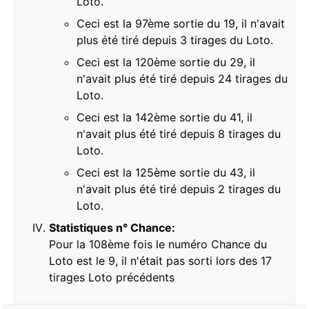
Loto.
Ceci est la 97ème sortie du 19, il n'avait
plus été tiré depuis 3 tirages du Loto.
Ceci est la 120ème sortie du 29, il
n'avait plus été tiré depuis 24 tirages du
Loto.
Ceci est la 142ème sortie du 41, il
n'avait plus été tiré depuis 8 tirages du
Loto.
Ceci est la 125ème sortie du 43, il
n'avait plus été tiré depuis 2 tirages du
Loto.
Statistiques n° Chance:
Pour la 108ème fois le numéro Chance du
Loto est le 9, il n'était pas sorti lors des 17
tirages Loto précédents