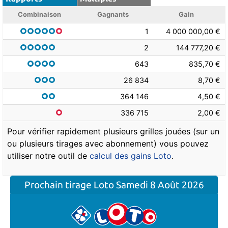
Combinaison
Gagnants
Gain
1
4 000 000,00 €
2
144 777,20 €
643
835,70 €
26 834
8,70 €
364 146
4,50 €
336 715
2,00 €
Pour vérifier rapidement plusieurs grilles jouées (sur un
ou plusieurs tirages avec abonnement) vous pouvez
utiliser notre outil de
calcul des gains Loto
.
Prochain tirage Loto
Samedi 8 Août 2026