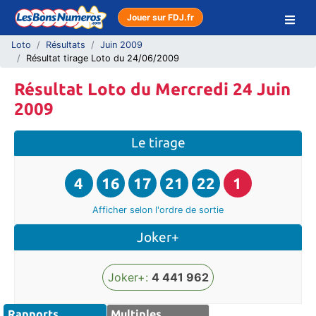
Jouer sur FDJ.fr
Loto
Résultats
Juin 2009
Résultat tirage Loto du 24/06/2009
Résultat Loto du Mercredi 24 Juin
2009
Le tirage
4
16
17
21
22
1
Afficher selon l'ordre
de sortie
Joker+
Joker+:
4 441 962
Rapports
Multiples