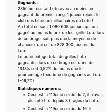
Gagnants:
235ème résultat Loto avec au moins un
gagnant du premier rang, 1 joueur rejoint le
club des heureux millionnaires du Loto !
Au total ce sont 1 080 605 joueurs qui ont
gagné au moins le prix de leur grille Loto lors
de ce tirage, soit plus que la moyenne de
chanceux qui est de 828 300 joueurs du
Loto.
Le pourcentage total de grilles Loto
gagnantes lors de ce tirage est donc de
16,18% soit 0,52% de moins que le
pourcentage théorique de gagnants au Loto
(~16,7%)
Statistiques numéros:
Ceci est la 110ème sortie du 2, il n'avait
plus été tiré depuis 8 tirages du Loto.
Ceci est la 119ème sortie du 16, il