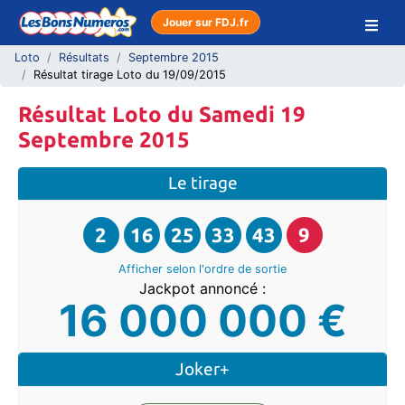
Jouer sur FDJ.fr
Loto
Résultats
Septembre 2015
Résultat tirage Loto du 19/09/2015
Résultat Loto du Samedi 19
Septembre 2015
Le tirage
2
16
25
33
43
9
Afficher selon l'ordre
de sortie
Jackpot annoncé :
16 000 000 €
Joker+