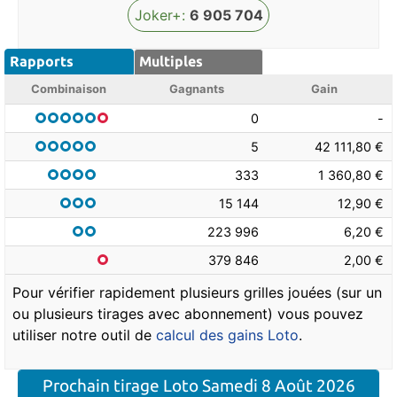
Joker+:
6 905 704
Rapports
Multiples
Combinaison
Gagnants
Gain
0
-
5
42 111,80 €
333
1 360,80 €
15 144
12,90 €
223 996
6,20 €
379 846
2,00 €
Pour vérifier rapidement plusieurs grilles jouées (sur un
ou plusieurs tirages avec abonnement) vous pouvez
utiliser notre outil de
calcul des gains Loto
.
Prochain tirage Loto
Samedi 8 Août 2026