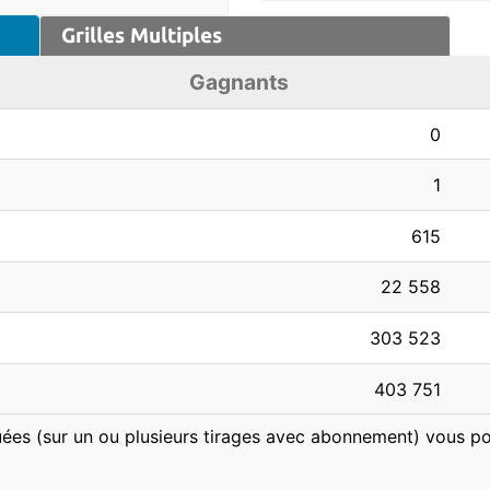
Grilles
Multiples
Gagnants
0
1
615
22 558
303 523
403 751
ouées (sur un ou plusieurs tirages avec abonnement) vous po