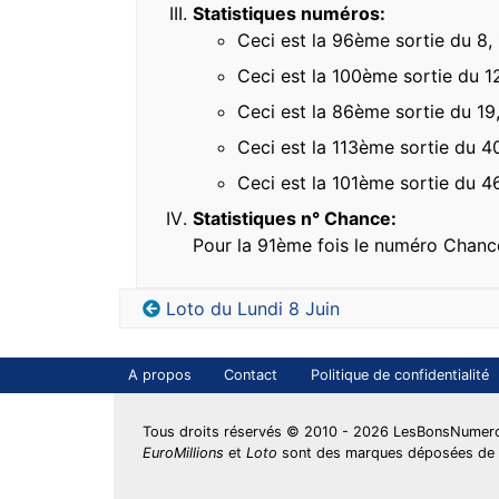
Statistiques numéros:
Ceci est la 96ème sortie du 8, 
Ceci est la 100ème sortie du 12,
Ceci est la 86ème sortie du 19, 
Ceci est la 113ème sortie du 40,
Ceci est la 101ème sortie du 46,
Statistiques n° Chance:
Pour la 91ème fois le numéro Chance 
Loto du Lundi 8 Juin
A propos
Contact
Politique de confidentialité
Tous droits réservés © 2010 - 2026 LesBonsNumer
EuroMillions
et
Loto
sont des marques déposées de l