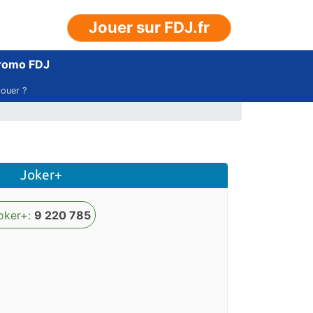
Jouer sur FDJ.fr
romo FDJ
ouer ?
Joker+
oker+:
9 220 785