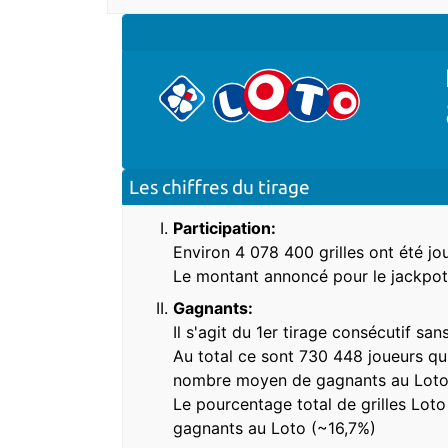
Les chiffres du tirage
Participation:
Environ 4 078 400 grilles ont été jo
Le montant annoncé pour le jackpot 
Gagnants:
Il s'agit du 1er tirage consécutif s
Au total ce sont 730 448 joueurs qui
nombre moyen de gagnants au Loto
Le pourcentage total de grilles Lot
gagnants au Loto (~16,7%)