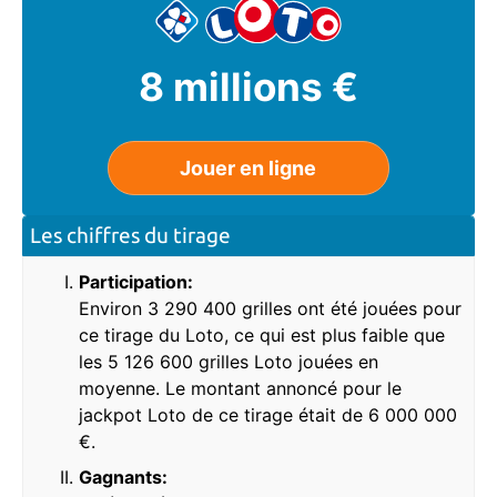
8 millions €
Jouer en ligne
Les chiffres du tirage
Participation:
Environ 3 290 400 grilles ont été jouées pour
ce tirage du Loto, ce qui est plus faible que
les 5 126 600 grilles Loto jouées en
moyenne. Le montant annoncé pour le
jackpot Loto de ce tirage était de 6 000 000
€.
Gagnants: