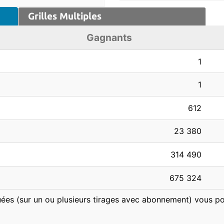
Grilles
Multiples
Gagnants
1
1
612
23 380
314 490
675 324
ouées (sur un ou plusieurs tirages avec abonnement) vous po