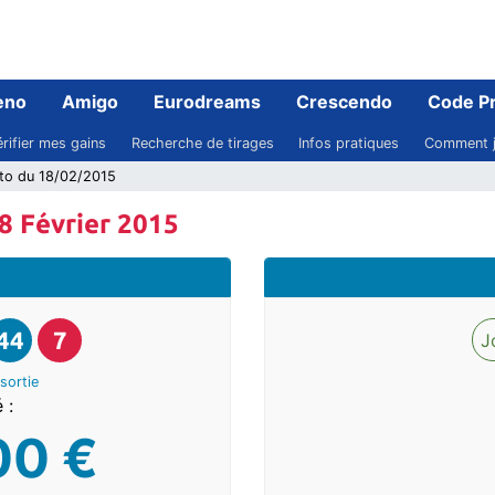
eno
Amigo
Eurodreams
Crescendo
Code P
rifier mes gains
Recherche de tirages
Infos pratiques
Comment j
oto du 18/02/2015
8 Février 2015
44
7
J
sortie
 :
00 €