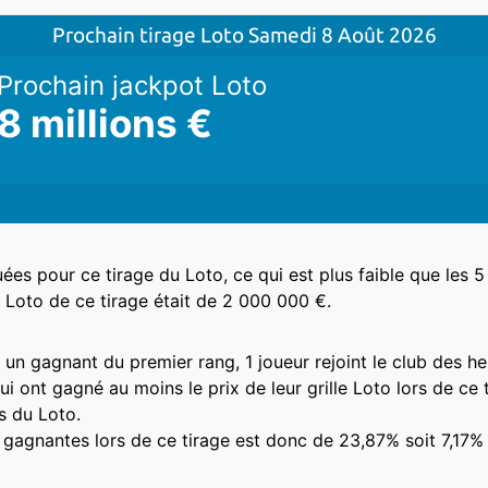
Prochain tirage Loto
Samedi 8 Août 2026
Prochain jackpot
Loto
8 millions €
uées pour ce tirage du Loto, ce qui est plus faible que les 
Loto de ce tirage était de 2 000 000 €.
n gagnant du premier rang, 1 joueur rejoint le club des heu
ui ont gagné au moins le prix de leur grille Loto lors de ce
s du Loto.
o gagnantes lors de ce tirage est donc de 23,87% soit 7,17