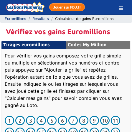
Jouer sur FDJ.fr
Euromillions
Résultats
Calculateur de gains Euromillions
Vérifiez vos gains Euromillions
Tirages euromillions
Codes My Million
Pour vérifier vos gains composez votre grille simple
ou multiple en sélectionnant vos numéros ci-contre
puis appuyez sur "Ajouter la grille" et répétez
l'opération autant de fois que vous avez de grilles.
Ensuite indiquez le ou les tirages sur lesquels vous
avez joué cette grille et finissez par cliquer sur
"Calculer mes gains" pour savoir combien vous avez
gagné au Loto.
1
2
3
4
5
6
7
8
9
10
11