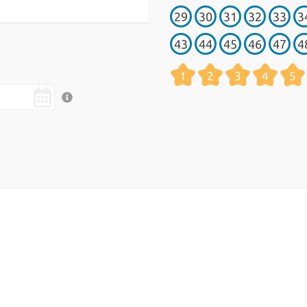
29
30
31
32
33
3
43
44
45
46
47
4
1
2
3
4
5