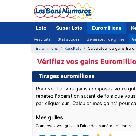
Loto
Super Loto
Euromillions
K
Résultats
Statistiques
Générateur de grilles
Vé
Euromillions
Résultats
Calculateur de gains Eurom
Vérifiez vos gains Euromilli
Tirages euromillions
Pour vérifier vos gains composez votre gril
répétez l'opération autant de fois que vous a
par cliquer sur "Calculer mes gains" pour 
Mes grilles :
Composez vos grilles à l'aide des numéros ci-
contre
.