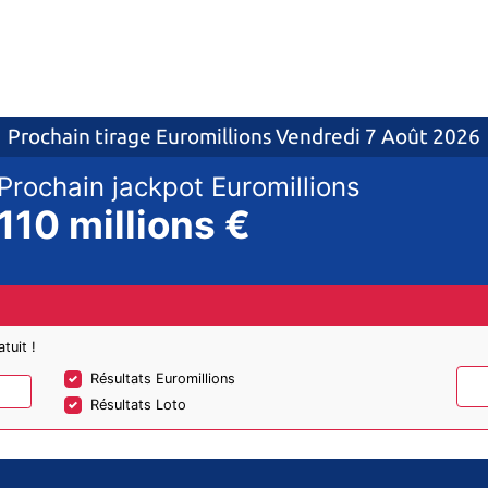
Prochain tirage Euromillions
Vendredi 7 Août 2026
Prochain jackpot
Euromillions
110 millions €
tuit !
Résultats Euromillions
Résultats Loto