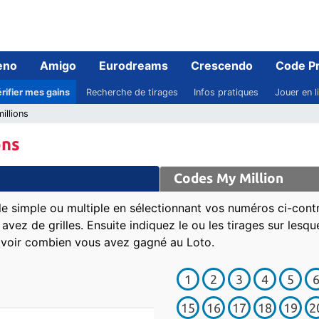
eno
Amigo
Eurodreams
Crescendo
Code P
rifier mes gains
Recherche de tirages
Infos pratiques
Jouer en l
illions
ons
Codes My Million
le simple ou multiple en sélectionnant vos numéros ci-contre
vez de grilles. Ensuite indiquez le ou les tirages sur lesque
savoir combien vous avez gagné au Loto.
1
2
3
4
5
15
16
17
18
19
2