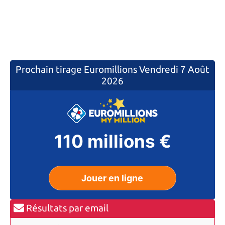
Prochain tirage Euromillions
Vendredi 7 Août
2026
110 millions €
Jouer en ligne
Résultats par email